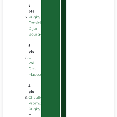
5
pts
Rugby
Feminin
Dijon
Bourgogne
—
5
pts
O
Val
Des
Mauves
—
4
pts
Chatillon
Promotion
Rugby
—