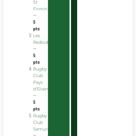
St
Firmin
—
5
pts
Les
Redoubstables
—
5
pts
Rugby
Club
Pays
d’Elven
—
5
pts
Rugby
Club
Semurois
—