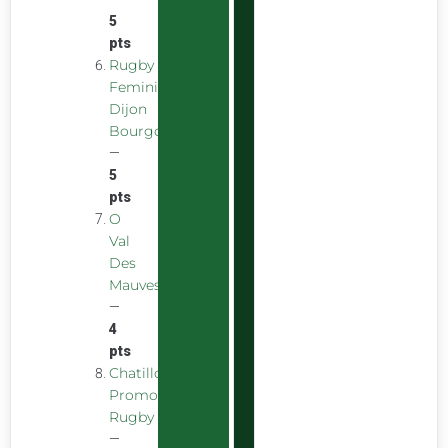
5
pts
Rugby
Feminin
Dijon
Bourgogne
—
5
pts
O
Val
Des
Mauves
—
4
pts
Chatillon
Promotion
Rugby
—