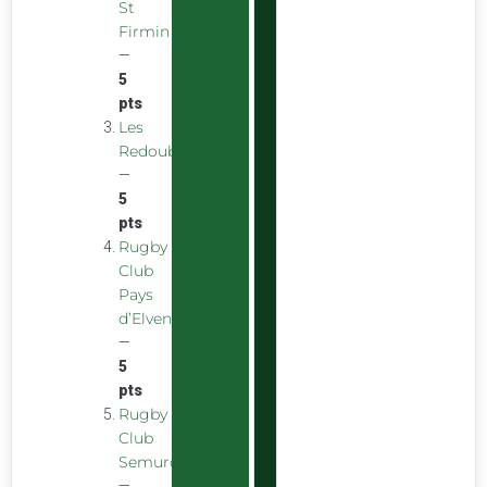
St
Firmin
—
5
pts
Les
Redoubstables
—
5
pts
Rugby
Club
Pays
d’Elven
—
5
pts
Rugby
Club
Semurois
—