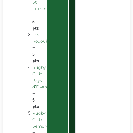
St
Firmin
—
5
pts
Les
Redoubstables
—
5
pts
Rugby
Club
Pays
d’Elven
—
5
pts
Rugby
Club
Semurois
—