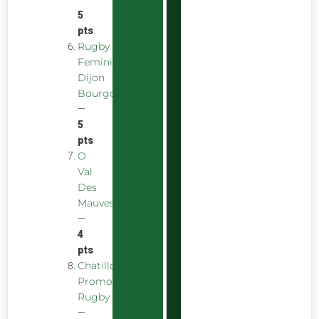
5
pts
Rugby
Feminin
Dijon
Bourgogne
—
5
pts
O
Val
Des
Mauves
—
4
pts
Chatillon
Promotion
Rugby
—