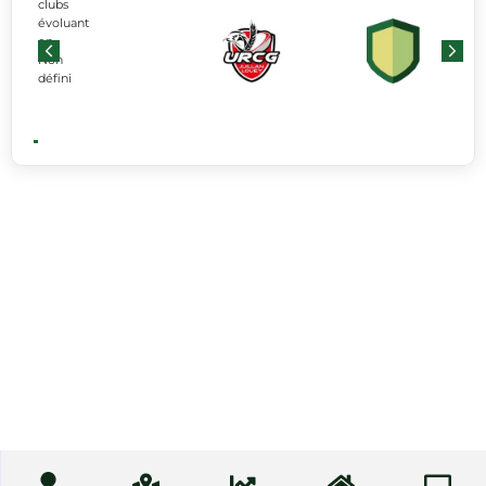
clubs
évoluant
en
Non
défini