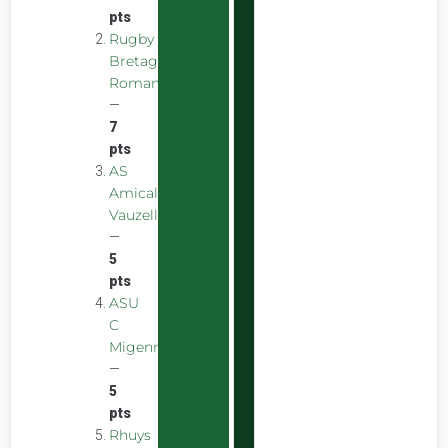
pts
Rugby
Bretagne
Romantique
—
7
pts
AS
Amicale
Vauzelles
—
5
pts
ASU
C
Migennes
—
5
pts
Rhuys