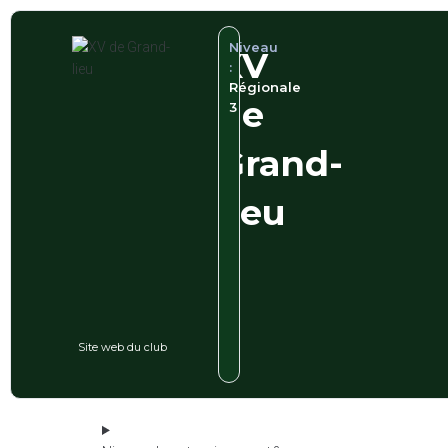
Niveau
XV
:
Régionale
de
3
Grand-
lieu
Site web du club