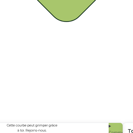
Cette courbe peut grimper grâce
à toi. Rejoins-nous.
T
Comment