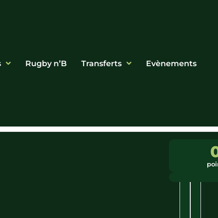
s
Rugby n’B
Transferts
Evènements
Ligue
Ville
:
:
poi
Occitanie
Mazer