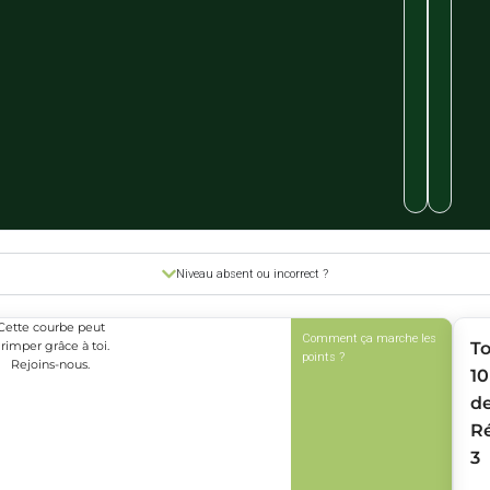
Niveau absent ou incorrect ?
Cette courbe peut
Comment ça marche les
rimper grâce à toi.
T
points ?
Rejoins-nous.
10
d
R
3