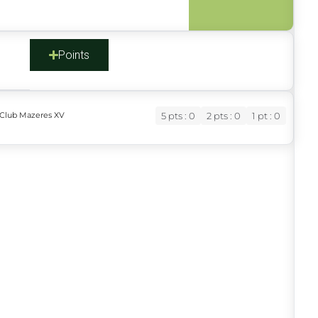
s
Points
 Club Mazeres XV
5 pts : 0
2 pts : 0
1 pt : 0