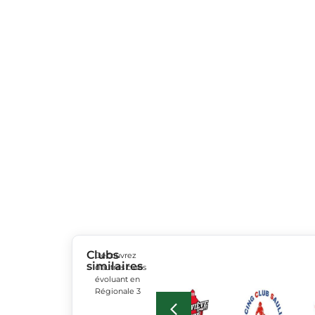
Clubs
Découvrez
similaires
d’autres clubs
évoluant en
Régionale 3