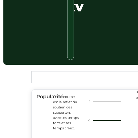
XV
Popularité
Cette courbe
g
1
est le reflet du
soutien des
supporters,
avec ses temps
0
forts et ses
temps creux.