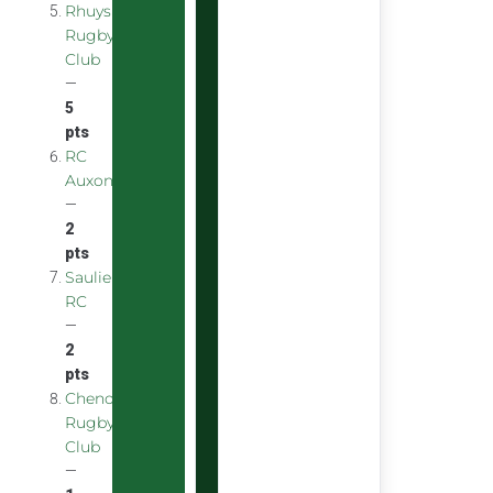
Rhuys
Rugby
Club
—
5
pts
RC
Auxonnais
—
2
pts
Saulieu
RC
—
2
pts
Chenove
Rugby
Club
—