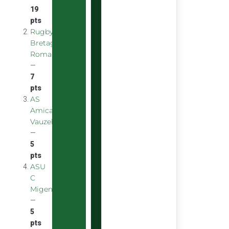
19
pts
Rugby
Bretagne
Romantique
—
7
pts
AS
Amicale
Vauzelles
—
5
pts
ASU
C
Migennes
—
5
pts