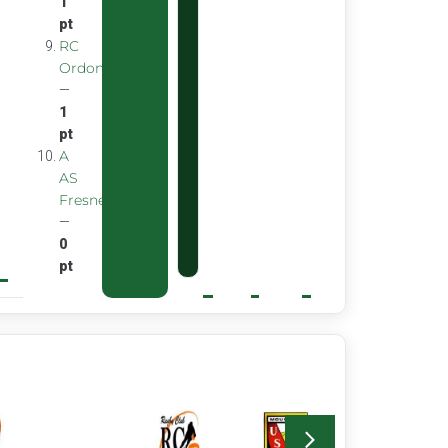
1
pt
RC
Ordon
—
1
pt
A
AS
Fresnes
—
0
pt