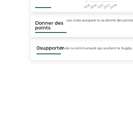
-1
15/06
29/06
13/07
27/07
07/08
Les clubs auxquels tu as donné des point
Donner des
points
0
supporter
Toute la communauté qui soutient le Rugby