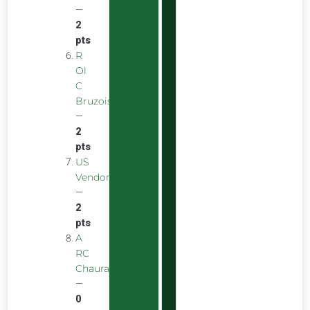
—
2
pts
R
Ol
C
Bruzois
—
2
pts
US
Vendomoise
—
2
pts
A
RC
Chauray
—
0