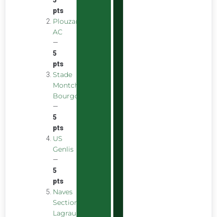
pts
Plouzane
AC
—
5
pts
Stade
Montchaninois
Bourgogne
—
5
pts
US
Genlis
—
5
pts
Naves
Section
Lagraulière