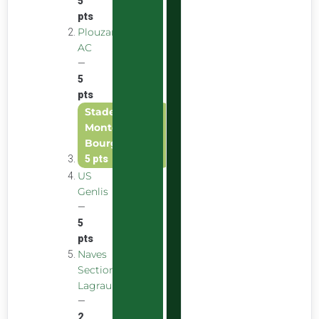
5
pts
Plouzane
AC
—
5
pts
Stade
Montchaninois
Bourgogne
—
5 pts
US
Genlis
—
5
pts
Naves
Section
Lagraulière
—
2