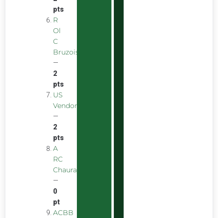
pts
R
Ol
C
Bruzois
—
2
pts
US
Vendomoise
—
2
pts
A
RC
Chauray
—
0
pt
ACBB