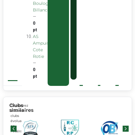
Boulogne
Billancourt
—
0
pt
AS
Ampuis
Cote
Rotie
—
0
pt
Clubs
Découvrez
similaires
d’autres
clubs
évoluant
en
Fédérale