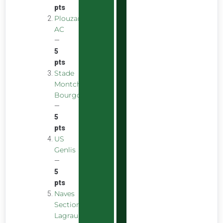
pts
Plouzane
AC
—
5
pts
Stade
Montchaninois
Bourgogne
—
5
pts
US
Genlis
—
5
pts
Naves
Section
Lagraulière