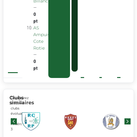
Billancourt
—
0
pt
AS
Ampuis
Cote
Rotie
—
0
pt
Clubs
Découvrez
similaires
d’autres
clubs
évoluant
en
Fédérale
3