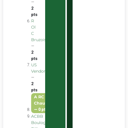
—
2
pts
R
Ol
C
Bruzois
—
2
pts
US
Vendomoise
—
2
pts
A RC
Chauray
—
0 pt
ACBB
Boulogne