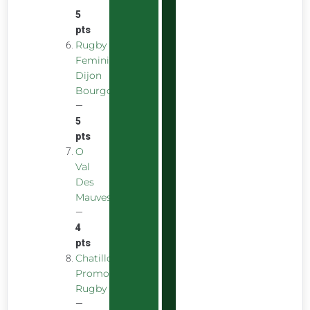
5
pts
Rugby
Feminin
Dijon
Bourgogne
—
5
pts
O
Val
Des
Mauves
—
4
pts
Chatillon
Promotion
Rugby
—