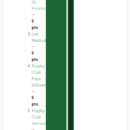
St
Firmin
—
5
pts
Les
Redoubstables
—
5
pts
Rugby
Club
Pays
d’Elven
—
5
pts
Rugby
Club
Semurois
—