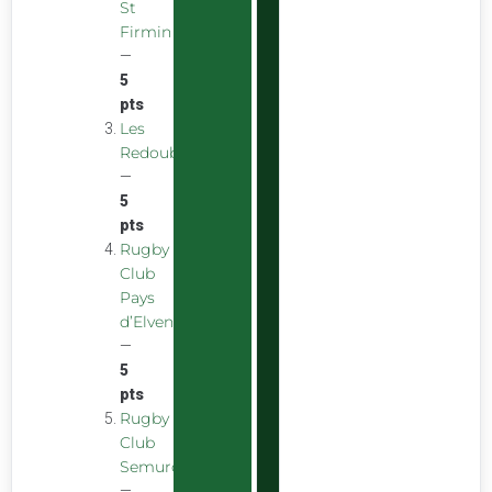
St
Firmin
—
5
pts
Les
Redoubstables
—
5
pts
Rugby
Club
Pays
d’Elven
—
5
pts
Rugby
Club
Semurois
—