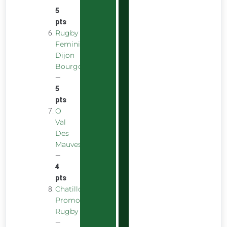
5
pts
Rugby
Feminin
Dijon
Bourgogne
—
5
pts
O
Val
Des
Mauves
—
4
pts
Chatillon
Promotion
Rugby
—