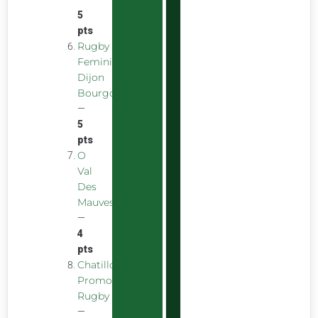
5
pts
Rugby
Feminin
Dijon
Bourgogne
—
5
pts
O
Val
Des
Mauves
—
4
pts
Chatillon
Promotion
Rugby
—