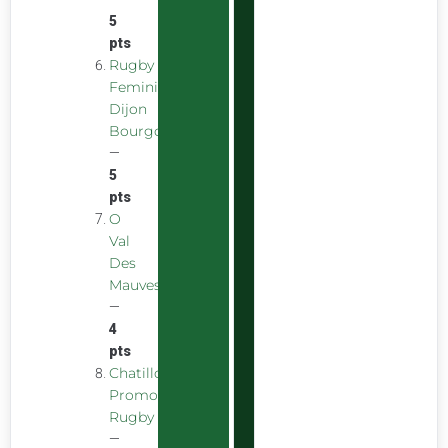
5
pts
Rugby
Feminin
Dijon
Bourgogne
—
5
pts
O
Val
Des
Mauves
—
4
pts
Chatillon
Promotion
Rugby
—