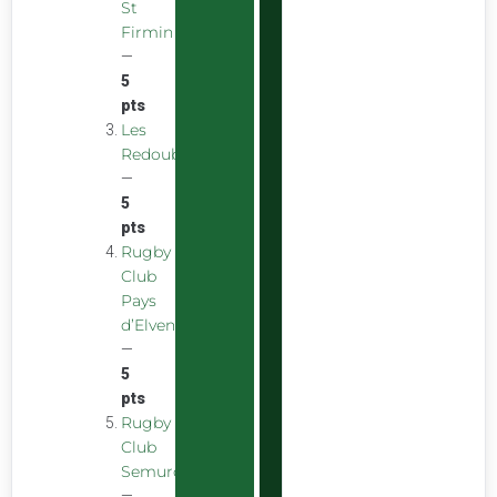
St
Firmin
—
5
pts
Les
Redoubstables
—
5
pts
Rugby
Club
Pays
d’Elven
—
5
pts
Rugby
Club
Semurois
—