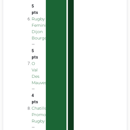
5
pts
Rugby
Feminin
Dijon
Bourgogne
—
5
pts
O
Val
Des
Mauves
—
4
pts
Chatillon
Promotion
Rugby
—