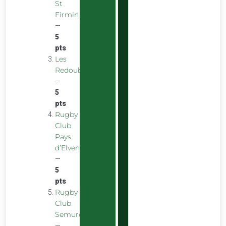
St
Firmin
—
5
pts
Les
Redoubstables
—
5
pts
Rugby
Club
Pays
d’Elven
—
5
pts
Rugby
Club
Semurois
—