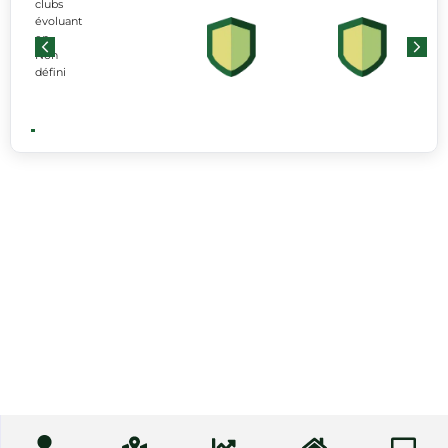
clubs
évoluant
en
Non
défini