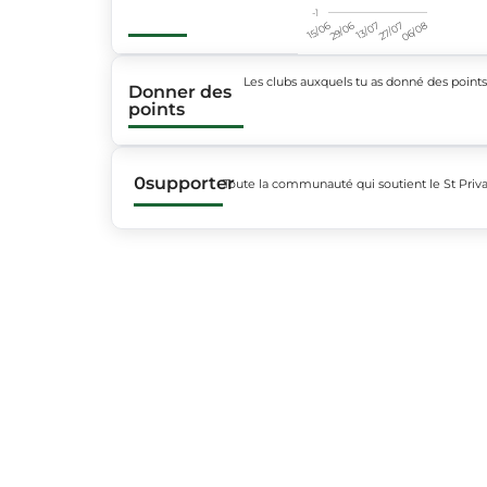
-1
15/06
29/06
13/07
27/07
06/08
Les clubs auxquels tu as donné des point
Donner des
points
0
supporter
Toute la communauté qui soutient le St Priv