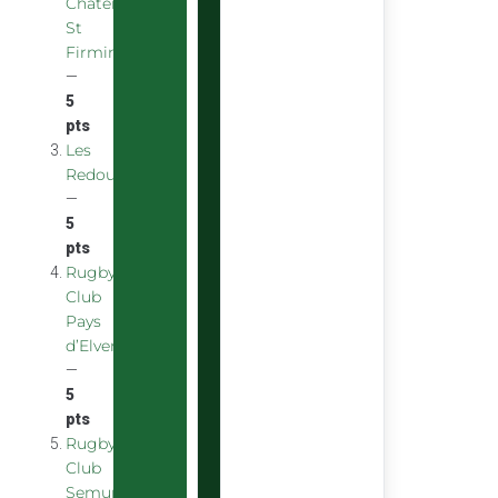
Chatenoy
St
Firmin
—
5
pts
Les
Redoubstables
—
5
pts
Rugby
Club
Pays
d’Elven
—
5
pts
Rugby
Club
Semurois