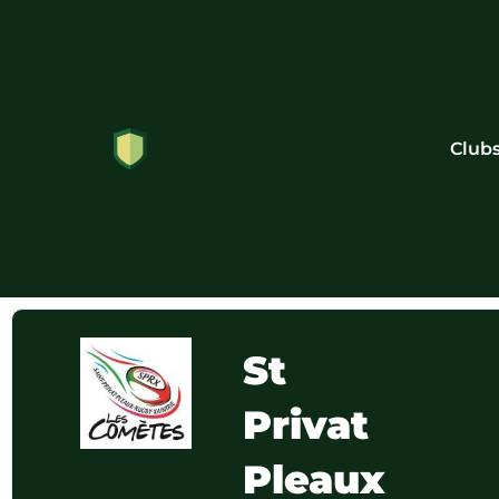
Club
St
Privat
Pleaux