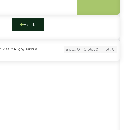
s
Points
at Pleaux Rugby Xaintrie
5 pts : 0
2 pts : 0
1 pt : 0