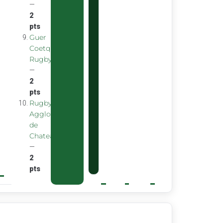
—
2
pts
Guer
Coetquidan
Rugby
—
2
pts
Rugby
Agglomeration
de
Chateaubourg
—
2
pts