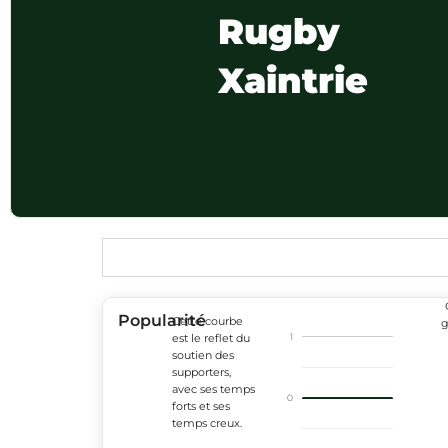
Rugby
Xaintrie
Popularité
Cette courbe
g
1
est le reflet du
soutien des
supporters,
avec ses temps
0
forts et ses
temps creux.