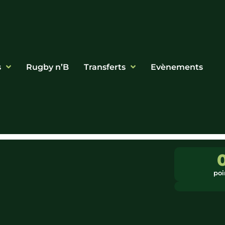
s
Rugby n’B
Transferts
Evènements
poi