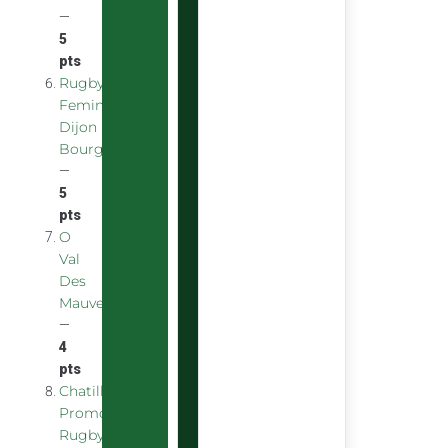
—
5
pts
Rugby
Feminin
Dijon
Bourgogne
—
5
pts
O
Val
Des
Mauves
—
4
pts
Chatillon
Promotion
Rugby