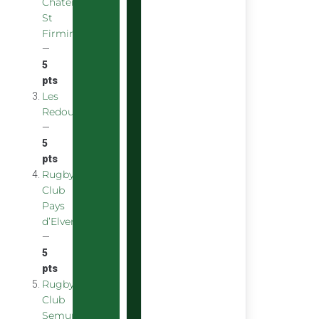
Chatenoy
St
Firmin
—
5
pts
Les
Redoubstables
—
5
pts
Rugby
Club
Pays
d’Elven
—
5
pts
Rugby
Club
Semurois