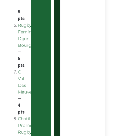
—
5
pts
Rugby
Feminin
Dijon
Bourgogne
—
5
pts
O
Val
Des
Mauves
—
4
pts
Chatillon
Promotion
Rugby