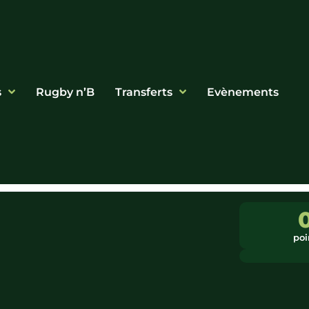
s
Rugby n’B
Transferts
Evènements
poi