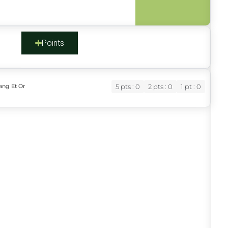
s
Points
ang Et Or
5 pts : 0
2 pts : 0
1 pt : 0