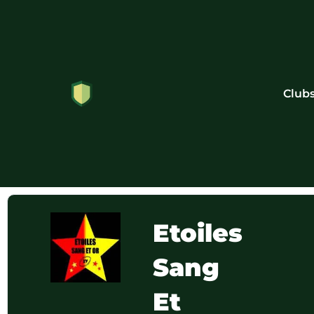
Club
Etoiles
Sang
Et