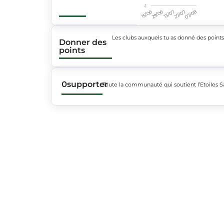
-1
15/06
29/06
13/07
27/07
07/08
Les clubs auxquels tu as donné des point
Donner des
points
0
supporter
Toute la communauté qui soutient l’Etoiles S