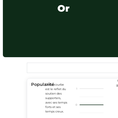
Or
Popularité
Cette courbe
g
1
est le reflet du
soutien des
supporters,
avec ses temps
0
forts et ses
temps creux.