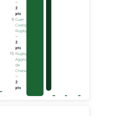
—
2
pts
Guer
Coetquidan
Rugby
—
2
pts
Rugby
Agglomeration
de
Chateaubourg
—
2
pts