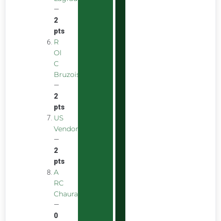
—
2
pts
R
Ol
C
Bruzois
—
2
pts
US
Vendomoise
—
2
pts
A
RC
Chauray
—
0