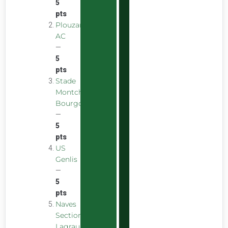
5
pts
Plouzane
AC
—
5
pts
Stade
Montchaninois
Bourgogne
—
5
pts
US
Genlis
—
5
pts
Naves
Section
Lagraulière