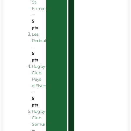
St
Firmin
—
5
pts
Les
Redoubstables
—
5
pts
Rugby
Club
Pays
d’Elven
—
5
pts
Rugby
Club
Semurois
—