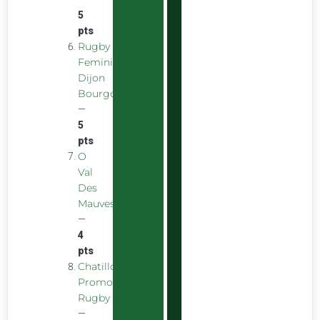
5
pts
Rugby
Feminin
Dijon
Bourgogne
—
5
pts
O
Val
Des
Mauves
—
4
pts
Chatillon
Promotion
Rugby
—