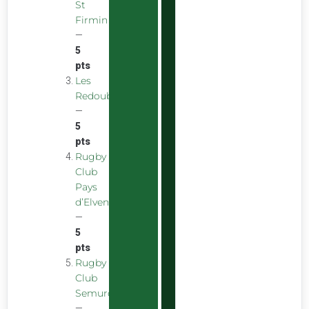
St
Firmin
—
5
pts
Les
Redoubstables
—
5
pts
Rugby
Club
Pays
d’Elven
—
5
pts
Rugby
Club
Semurois
—