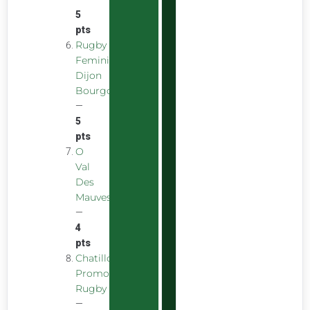
5
pts
Rugby
Feminin
Dijon
Bourgogne
—
5
pts
O
Val
Des
Mauves
—
4
pts
Chatillon
Promotion
Rugby
—