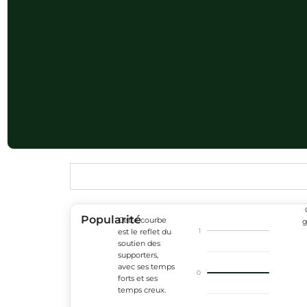
Popularité
Cette courbe
g
1
est le reflet du
soutien des
supporters,
avec ses temps
0
forts et ses
temps creux.