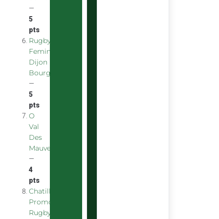
—
5
pts
Rugby
Feminin
Dijon
Bourgogne
—
5
pts
O
Val
Des
Mauves
—
4
pts
Chatillon
Promotion
Rugby