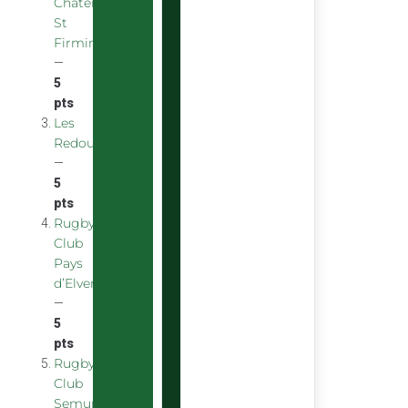
Chatenoy
St
Firmin
—
5
pts
Les
Redoubstables
—
5
pts
Rugby
Club
Pays
d’Elven
—
5
pts
Rugby
Club
Semurois