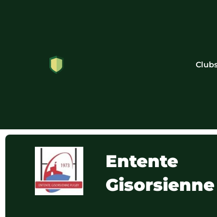
Club
Entente
Gisorsienne