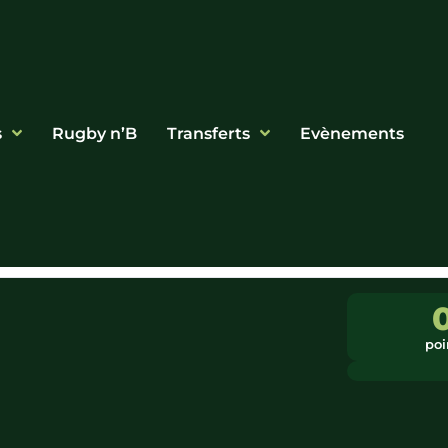
s
Rugby n’B
Transferts
Evènements
poi