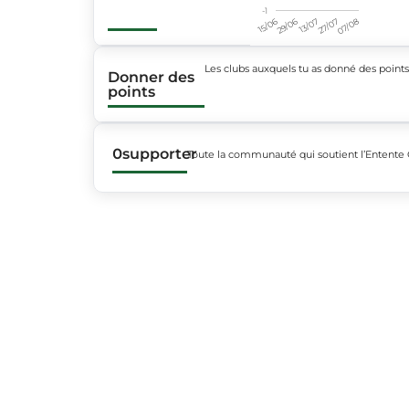
-1
15/06
29/06
13/07
27/07
07/08
Les clubs auxquels tu as donné des point
Donner des
points
0
supporter
Toute la communauté qui soutient l’Entente