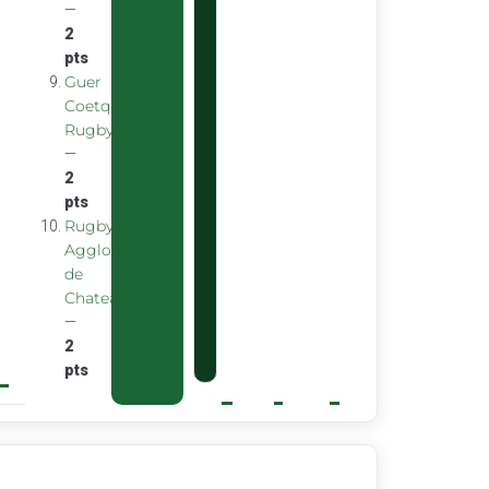
—
2
pts
Guer
Coetquidan
Rugby
—
2
pts
Rugby
Agglomeration
de
Chateaubourg
—
2
pts