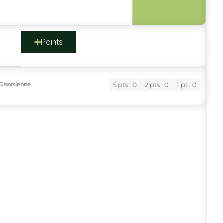
s
Points
 Gisorsienne
5 pts : 0
2 pts : 0
1 pt : 0