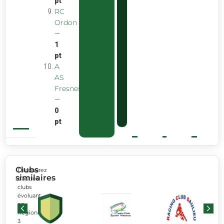
pt
RC
Ordon
—
1
pt
A
AS
Fresnes
—
0
pt
Clubs
Découvrez
similaires
d’autres
clubs
évoluant
en
Régionale
3