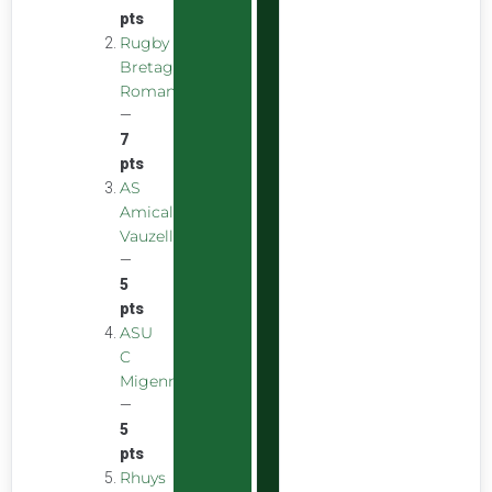
pts
Rugby
Bretagne
Romantique
—
7
pts
AS
Amicale
Vauzelles
—
5
pts
ASU
C
Migennes
—
5
pts
Rhuys