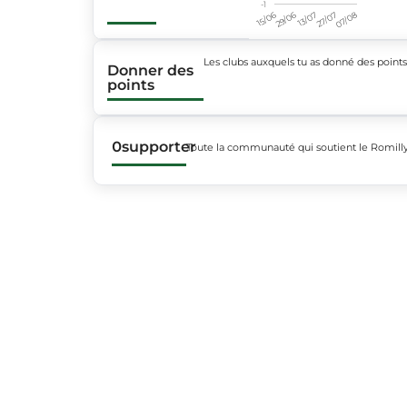
-1
15/06
29/06
13/07
27/07
07/08
Les clubs auxquels tu as donné des point
Donner des
points
0
supporter
Toute la communauté qui soutient le Romill