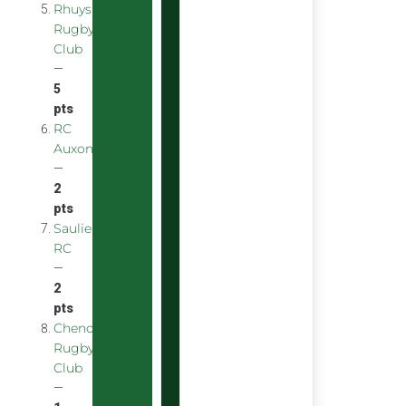
Rhuys
Rugby
Club
—
5
pts
RC
Auxonnais
—
2
pts
Saulieu
RC
—
2
pts
Chenove
Rugby
Club
—