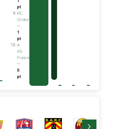
1
pt
RC
Ordon
—
1
pt
A
AS
Fresnes
—
0
pt