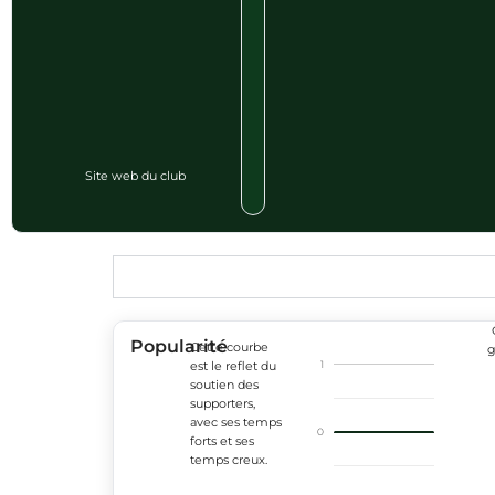
Site web du club
Popularité
Cette courbe
g
1
est le reflet du
soutien des
supporters,
avec ses temps
0
forts et ses
temps creux.