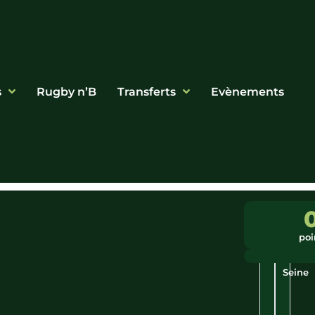
s
Rugby n’B
Transferts
Evènements
Ligue
Ville
:
:
poi
Grand
Romill
Est
Sur-
Seine