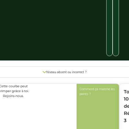
Niveau absent ou incorrect ?
Cette courbe peut
Comment ça marche les
rimper grâce à toi.
T
points ?
Rejoins-nous.
10
d
R
3