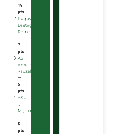
19
pts
Rugby
Bretagne
Romantique
—
7
pts
AS
Amicale
Vauzelles
—
5
pts
ASU
C
Migennes
—
5
pts