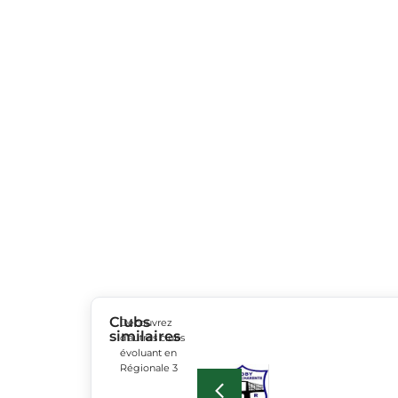
Clubs
Découvrez
similaires
d’autres clubs
évoluant en
Régionale 3