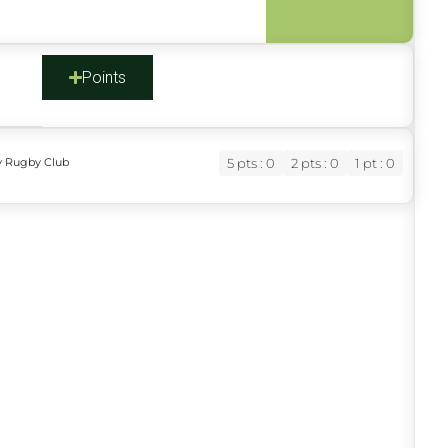
s
Points
y Rugby Club
5 pts : 0
2 pts : 0
1 pt : 0