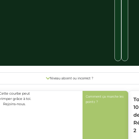
Niveau absent ou incorrect ?
Cette courbe peut
Comment ça marche les
rimper grâce à toi.
T
points ?
Rejoins-nous.
10
d
R
2