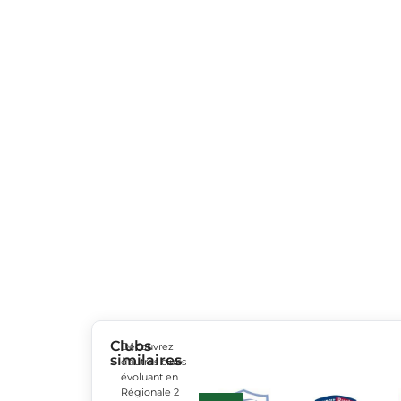
Clubs
Découvrez
similaires
d’autres clubs
évoluant en
Régionale 2