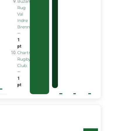
Buzancais
Rug
Val
Indre
Brenne
—
1
pt
Chartreuse
Rugby
Club
—
1
pt