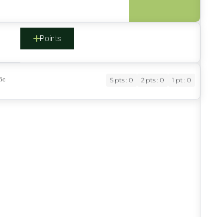
s
Points
’ic
5 pts : 0
2 pts : 0
1 pt : 0