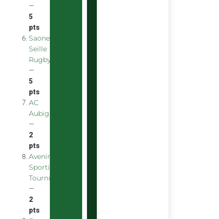
—
5
pts
Saone
Seille
Rugby
—
5
pts
AC
Aubigny
—
2
pts
Avenir
Sportif
Tournus
—
2
pts