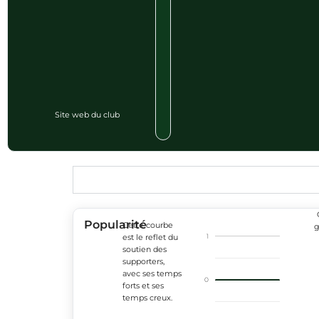
Site web du club
Popularité
Cette courbe
g
1
est le reflet du
soutien des
supporters,
avec ses temps
0
forts et ses
temps creux.