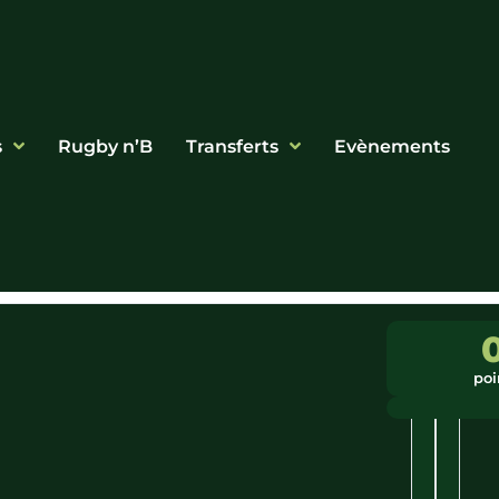
s
Rugby n’B
Transferts
Evènements
Ligue
Ville
:
:
poi
Bretagne
Pordic