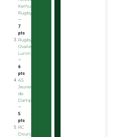
Kerhuon
Rugby
—
7
pts
Rugby
Ovalie
Luron
—
6
pts
AS
Jeunes
de
Dampniat
—
5
pts
RC
Dourdan