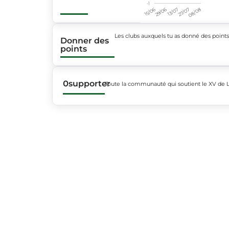
-1
15/06
29/06
13/07
27/07
08/08
Les clubs auxquels tu as donné des point
Donner des
points
0
supporter
Toute la communauté qui soutient le XV de L