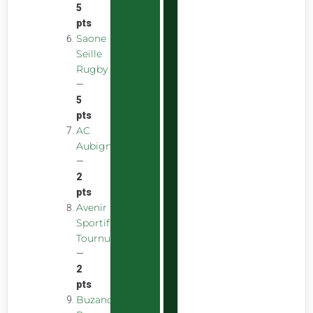
5
pts
Saone
Seille
Rugby
—
5
pts
AC
Aubigny
—
2
pts
Avenir
Sportif
Tournus
—
2
pts
Buzancais