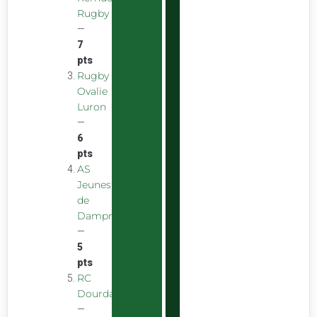
Rugby
—
7
pts
Rugby
Ovalie
Luron
—
6
pts
AS
Jeunes
de
Dampniat
—
5
pts
RC
Dourdan
—