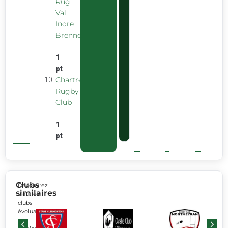
Rug
Val
Indre
Brenne
—
1
pt
Chartreuse
Rugby
Club
—
1
pt
Clubs
Découvrez
similaires
d’autres
clubs
évoluant
en