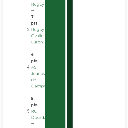
Rugby
—
7
pts
Rugby
Ovalie
Luron
—
6
pts
AS
Jeunes
de
Dampniat
—
5
pts
RC
Dourdan
—