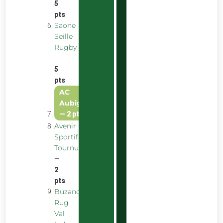
5
pts
Saone
Seille
Rugby
—
5
pts
AC
Aubigny
—
2 pts
Avenir
Sportif
Tournus
—
2
pts
Buzancais
Rug
Val