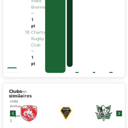
Indre
Brenne
—
1
pt
Chartreuse
Rugby
Club
—
1
pt
Clubs
Découvrez
similaires
d’autres
clubs
évoluant
en
Régionale
2