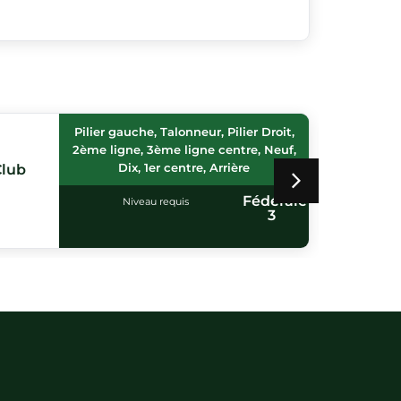
Pilier gauche, Talonneur, Pilier Droit,
2ème ligne, 3ème ligne centre, Neuf,
Dix, 1er centre, Arrière
Club
Entent
Fédérale
Niveau requis
Bo
3