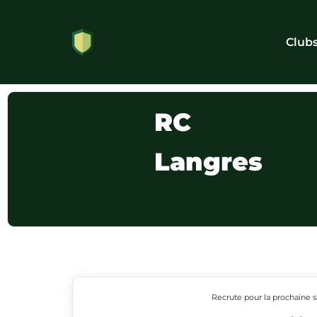
Club
RC
Langres
Recrute pour la prochaine s