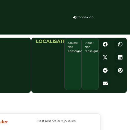
Connexion
LOCALISATION
Adresse:
Stade :
Non
Non
Renseigné
renseigné
uler
C'est réservé aux joueurs