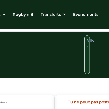
s
Rugby n’B
Transferts
Evènements
Ville
:
Tu ne peux pas post
aison