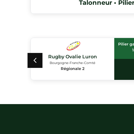
Talonneur • Pilie
ère
Pilier g
Rugby Ovalie Luron
Bourgogne-Franche-Comté
Nationale
2
Régionale 2