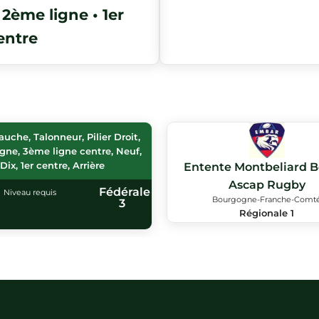
• 2ème ligne • 1er
entre
gauche, Talonneur, Pilier Droit,
gne, 3ème ligne centre, Neuf,
Dix, 1er centre, Arrière
Entente Montbeliard B
Ascap Rugby
Fédérale
Niveau requis
Bourgogne-Franche-Comt
3
Régionale 1