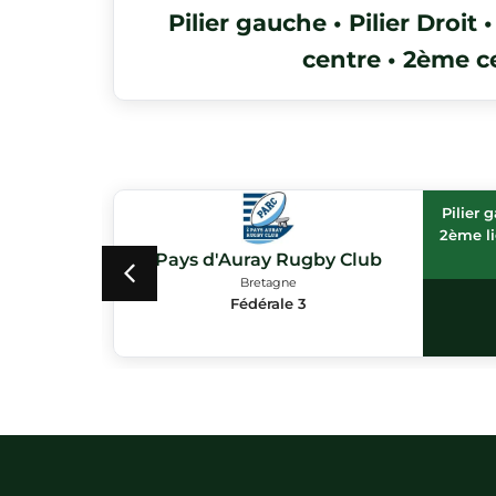
Pilier gauche • Pilier Droit 
centre • 2ème c
ère
Pilier 
2ème li
Pays d'Auray Rugby Club
Bretagne
Nationale
2
Fédérale 3