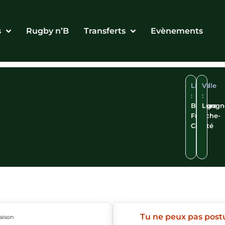
s
Rugby n’B
Transferts
Evènements
Ligue
Ville
:
:
Bourgogn
Lure
Franche-
Comté
Tu ne peux pas post
aison