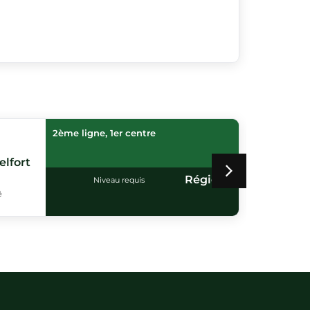
2ème ligne, 1er centre
elfort
SC
A
Régionales
Niveau requis
é