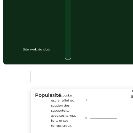
Site web du club
Popularité
Cette courbe
g
1
est le reflet du
soutien des
supporters,
avec ses temps
0
forts et ses
temps creux.