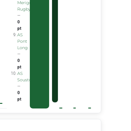
Merignac
Rugby
—
0
pt
AS
Pont
Long
—
0
pt
AS
Soustons
—
0
pt