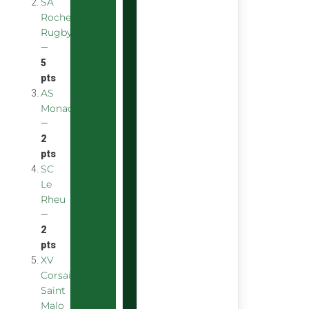
SA
Rochefort
Rugby
—
5
pts
AS
Monaco
—
2
pts
SC
Le
Rheu
—
2
pts
XV
Corsaire
Saint
Malo