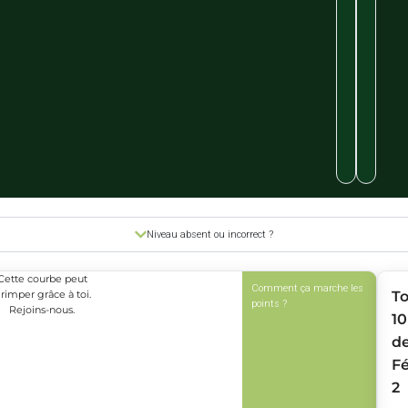
Niveau absent ou incorrect ?
Cette courbe peut
Comment ça marche les
rimper grâce à toi.
T
points ?
Rejoins-nous.
10
d
Fé
2