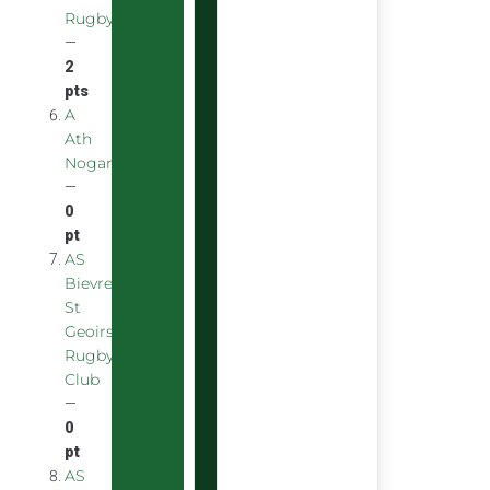
Rugby
—
2
pts
A
Ath
Nogarolienne
—
0
pt
AS
Bievre
St
Geoirs
Rugby
Club
—
0
pt
AS