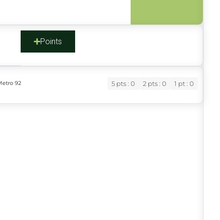
s
Points
Metro 92
5 pts : 0
2 pts : 0
1 pt : 0