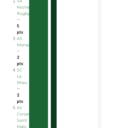
SA
Rochefort
Rugby
—
5
pts
AS
Monaco
—
2
pts
SC
Le
Rheu
—
2
pts
XV
Corsaire
Saint
Malo