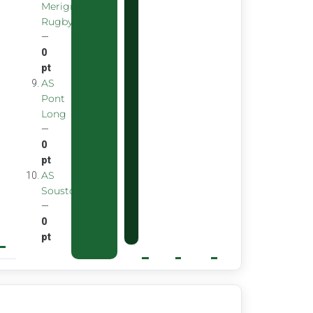
Merignac
Rugby
—
0
pt
AS
Pont
Long
—
0
pt
AS
Soustons
—
0
pt