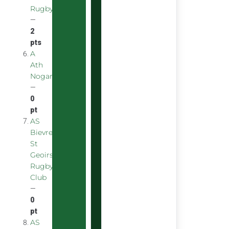
Rugby
—
2
pts
A
Ath
Nogarolienne
—
0
pt
AS
Bievre
St
Geoirs
Rugby
Club
—
0
pt
AS