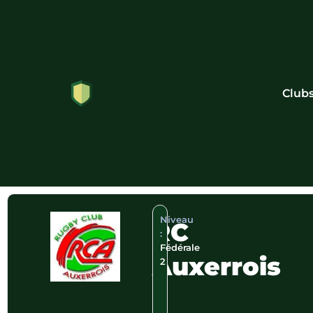
Club
Niveau
RC
:
Fédérale
Auxerrois
2