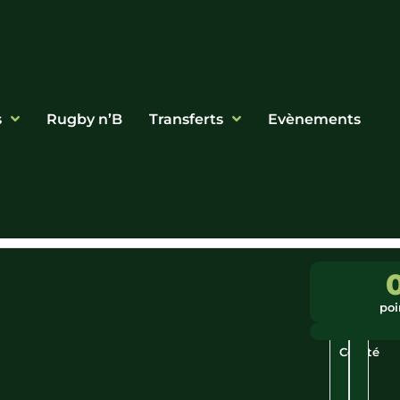
s
Rugby n’B
Transferts
Evènements
Ligue
Ville
:
:
poi
Bourgogn
Auxerr
Franche-
Comté