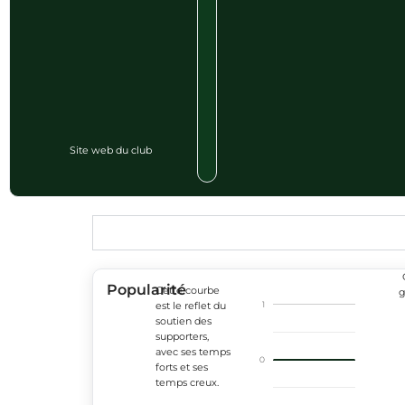
Site web du club
Popularité
Cette courbe
g
1
est le reflet du
soutien des
supporters,
avec ses temps
0
forts et ses
temps creux.