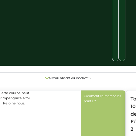
Niveau absent ou incorrect ?
Cette courbe peut
Comment ça marche les
rimper grâce à toi.
T
points ?
Rejoins-nous.
10
d
Fé
2