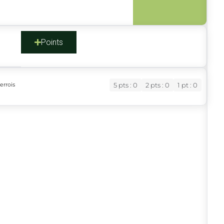
s
Points
errois
5 pts : 0
2 pts : 0
1 pt : 0