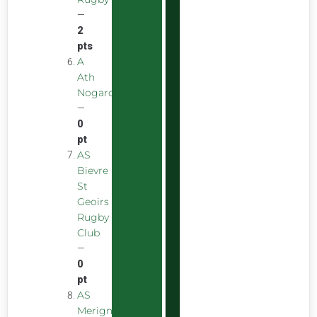
—
2
pts
A
Ath
Nogarolienne
—
0
pt
AS
Bievre
St
Geoirs
Rugby
Club
—
0
pt
AS
Merignac