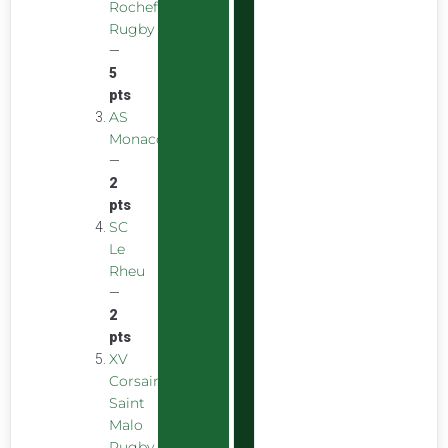
Rochefort
Rugby
—
5
pts
AS
Monaco
—
2
pts
SC
Le
Rheu
—
2
pts
XV
Corsaire
Saint
Malo
Rugby