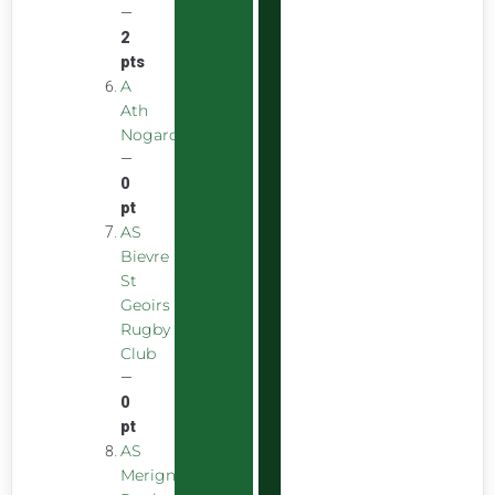
—
2
pts
A
Ath
Nogarolienne
—
0
pt
AS
Bievre
St
Geoirs
Rugby
Club
—
0
pt
AS
Merignac