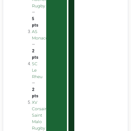
Rugby
—
5
pts
AS
Monaco
—
2
pts
SC
Le
Rheu
—
2
pts
XV
Corsaire
Saint
Malo
Rugby