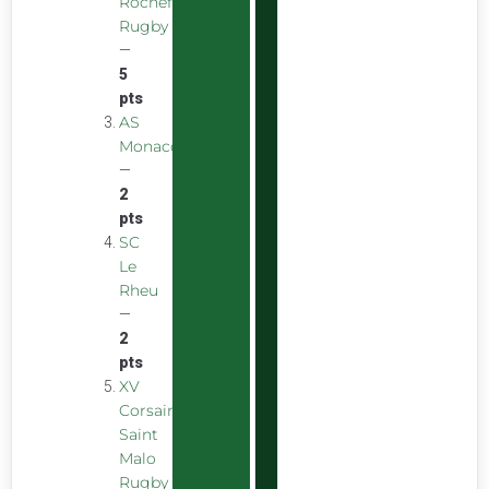
Rochefort
Rugby
—
5
pts
AS
Monaco
—
2
pts
SC
Le
Rheu
—
2
pts
XV
Corsaire
Saint
Malo
Rugby