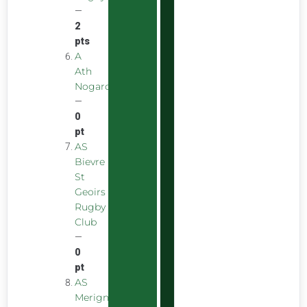
—
2
pts
A
Ath
Nogarolienne
—
0
pt
AS
Bievre
St
Geoirs
Rugby
Club
—
0
pt
AS
Merignac