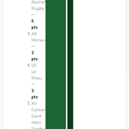
Rochefort
Rugby
—
5
pts
AS
Monaco
—
2
F
N
pts
3
P
r
SC
Le
Rheu
—
2
pts
XV
Corsaire
Saint
Malo
Rugby