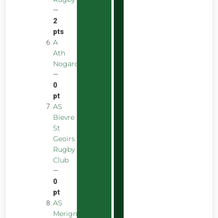
—
2
pts
A
Ath
Nogarolienne
—
0
pt
AS
Bievre
St
Geoirs
Rugby
Club
—
0
pt
AS
Merignac