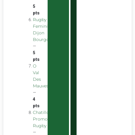
5
pts
Rugby
Feminin
Dijon
Bourgogne
—
5
pts
O
Val
Des
Mauves
—
4
pts
Chatillon
Promotion
Rugby
—