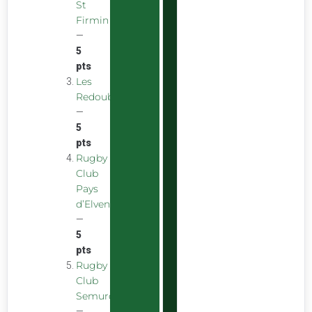
St
Firmin
—
5
pts
Les
Redoubstables
—
5
pts
Rugby
Club
Pays
d’Elven
—
5
pts
Rugby
Club
Semurois
—