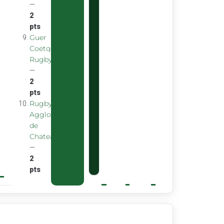
—
2
pts
Guer
Coetquidan
Rugby
—
2
pts
Rugby
Agglomeration
de
Chateaubourg
—
2
pts