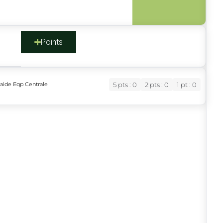
s
Points
raide Eqp Centrale
5 pts : 0
2 pts : 0
1 pt : 0