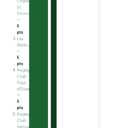
Chatenoy
St
Firmin
—
5
pts
Les
Redoubstables
—
5
pts
Rugby
Club
Pays
d’Elven
—
5
pts
Rugby
Club
Semurois