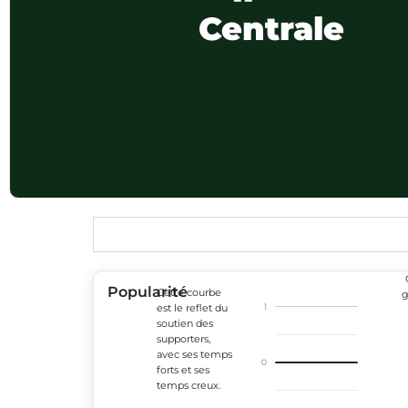
Centrale
Popularité
Cette courbe
g
1
est le reflet du
soutien des
supporters,
avec ses temps
0
forts et ses
temps creux.