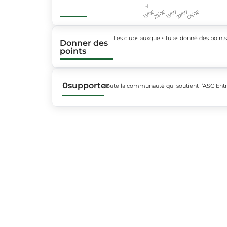
-1
15/06
29/06
13/07
27/07
06/08
Les clubs auxquels tu as donné des point
Donner des
points
0
supporter
Toute la communauté qui soutient l’ASC Ent