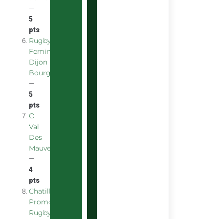
—
5
pts
Rugby
Feminin
Dijon
Bourgogne
—
5
pts
O
Val
Des
Mauves
—
4
pts
Chatillon
Promotion
Rugby