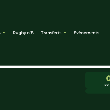
s
Rugby n’B
Transferts
Evènements
poi