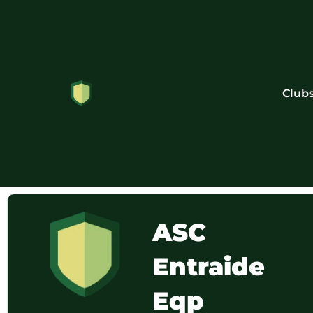
Club
ASC
Entraide
Eqp