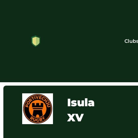
Club
Isula
XV