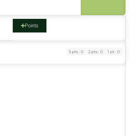
s
Points
5 pts : 0
2 pts : 0
1 pt : 0