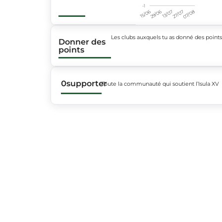
-1
15/06
29/06
13/07
27/07
07/08
Les clubs auxquels tu as donné des point
Donner des
points
0
supporter
Toute la communauté qui soutient l’Isula XV