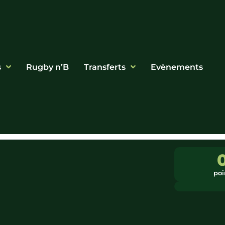
s
Rugby n’B
Transferts
Evènements
poi