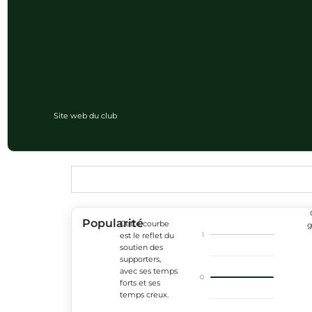
Site web du club
Popularité
Cette courbe
g
1
est le reflet du
soutien des
supporters,
avec ses temps
0
forts et ses
temps creux.