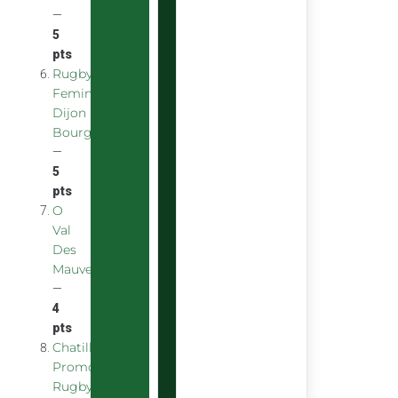
—
5
pts
Rugby
Feminin
Dijon
Bourgogne
—
5
pts
O
Val
Des
Mauves
—
4
pts
Chatillon
Promotion
Rugby