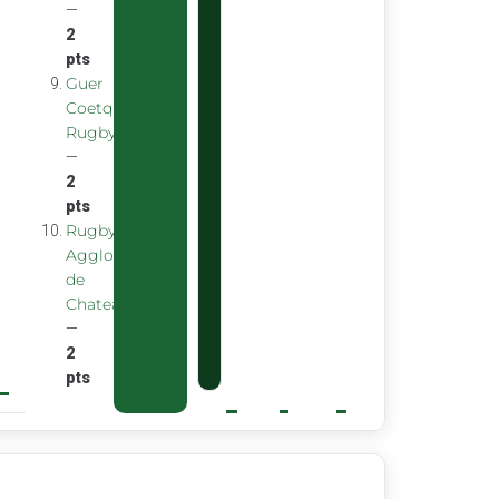
—
2
pts
Guer
Coetquidan
Rugby
—
2
pts
Rugby
Agglomeration
de
Chateaubourg
—
2
pts