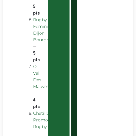
5
pts
Rugby
Feminin
Dijon
Bourgogne
—
5
pts
O
Val
Des
Mauves
—
4
pts
Chatillon
Promotion
Rugby
—