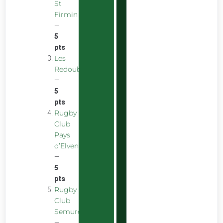
St
Firmin
—
5
pts
Les
Redoubstables
—
5
pts
Rugby
Club
Pays
d’Elven
—
5
pts
Rugby
Club
Semurois
—