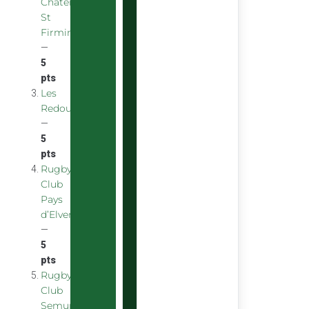
Chatenoy
St
Firmin
—
5
pts
Les
Redoubstables
—
5
pts
Rugby
Club
Pays
d’Elven
—
5
pts
Rugby
Club
Semurois