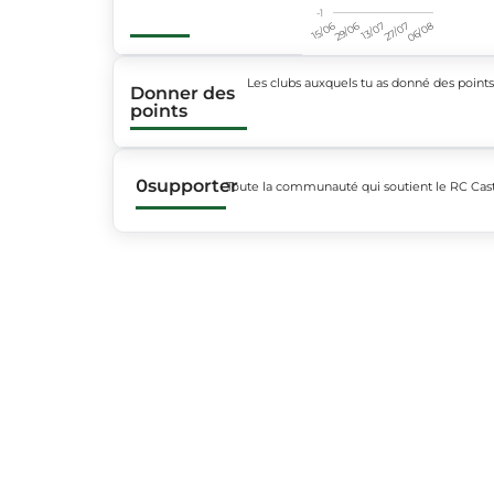
-1
15/06
29/06
13/07
27/07
06/08
Les clubs auxquels tu as donné des point
Donner des
points
0
supporter
Toute la communauté qui soutient le RC Cas