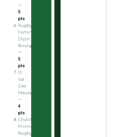
—
5
pts
Rugby
Feminin
Dijon
Bourgogne
—
5
pts
O
Val
Des
Mauves
—
4
pts
Chatillon
Promotion
Rugby