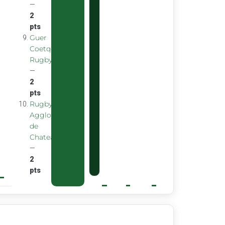
—
2
pts
Guer
Coetquidan
Rugby
—
2
pts
Rugby
Agglomeration
de
Chateaubourg
—
2
pts