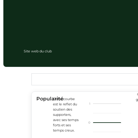
Site web du club
Popularité
Cette courbe
g
1
est le reflet du
soutien des
supporters,
avec ses temps
0
forts et ses
temps creux.