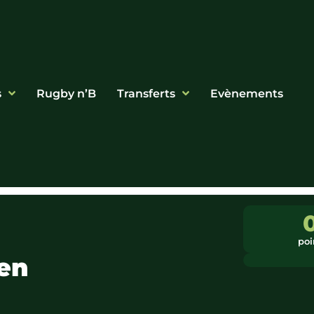
s
Rugby n’B
Transferts
Evènements
poi
en