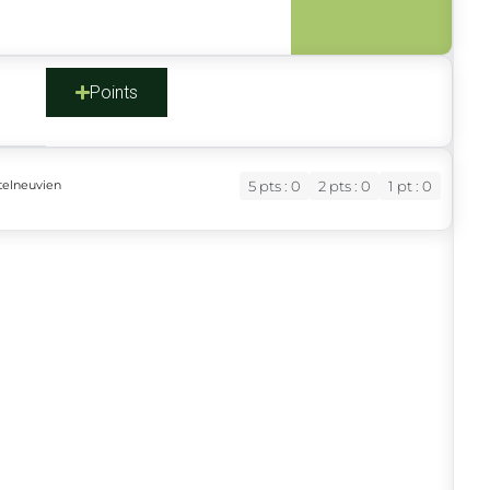
s
Points
telneuvien
5 pts : 0
2 pts : 0
1 pt : 0