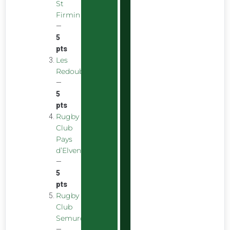
St
Firmin
—
5
pts
Les
Redoubstables
—
5
pts
Rugby
Club
Pays
d’Elven
—
5
pts
Rugby
Club
Semurois
—