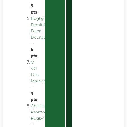
5
pts
Rugby
Feminin
Dijon
Bourgogne
—
5
pts
O
Val
Des
Mauves
—
4
pts
Chatillon
Promotion
Rugby
—