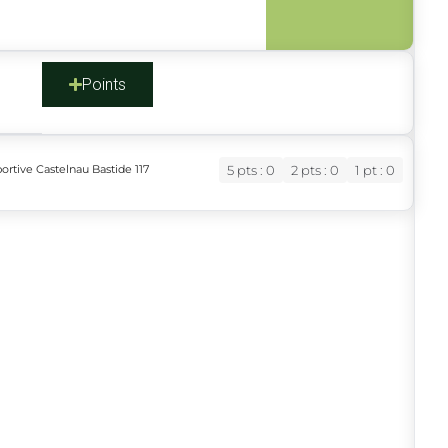
s
Points
ortive Castelnau Bastide 117
5 pts : 0
2 pts : 0
1 pt : 0