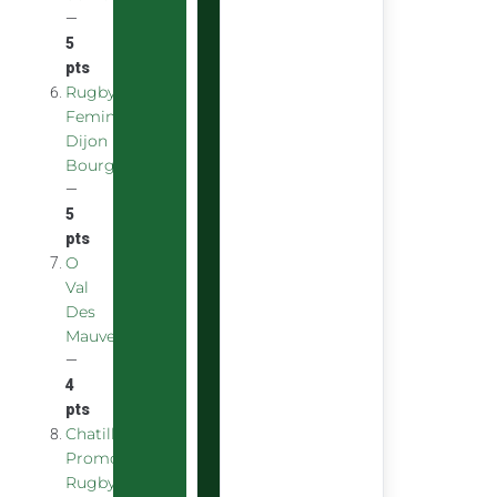
—
5
pts
Rugby
Feminin
Dijon
Bourgogne
—
5
pts
O
Val
Des
Mauves
—
4
pts
Chatillon
Promotion
Rugby