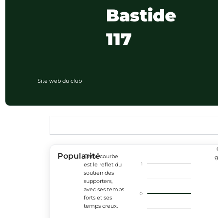
Bastide
117
Site web du club
Popularité
Cette courbe
g
1
est le reflet du
soutien des
supporters,
avec ses temps
0
forts et ses
temps creux.