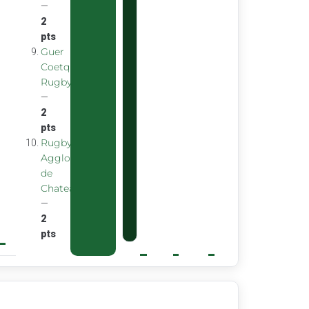
—
2
pts
Guer
Coetquidan
Rugby
—
2
pts
Rugby
Agglomeration
de
Chateaubourg
—
2
pts