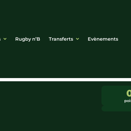
s
Rugby n’B
Transferts
Evènements
poi