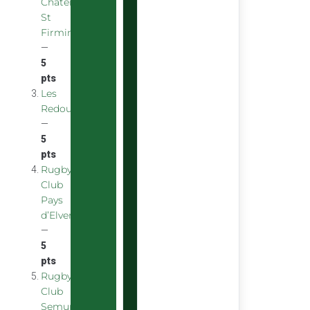
Chatenoy
St
Firmin
—
5
pts
Les
Redoubstables
—
5
pts
Rugby
Club
Pays
d’Elven
—
5
pts
Rugby
Club
Semurois