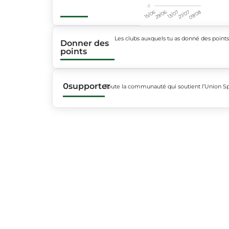
-1
15/06
29/06
13/07
27/07
09/08
Les clubs auxquels tu as donné des point
Donner des
points
0
supporter
Toute la communauté qui soutient l’Union Sp