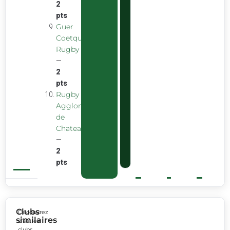
2
pts
Guer
Coetquidan
Rugby
—
2
pts
Rugby
Agglomeration
de
Chateaubourg
—
2
pts
Clubs
Découvrez
similaires
d’autres
clubs