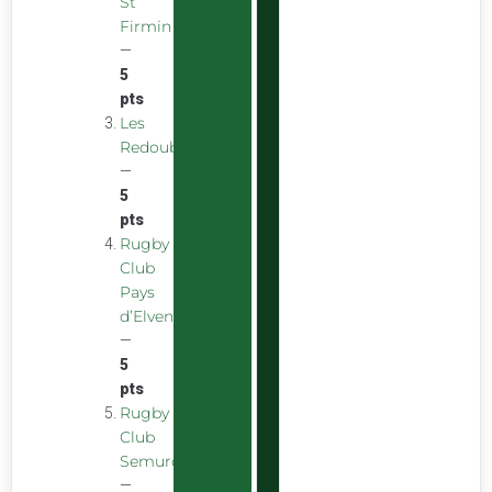
St
Firmin
—
5
pts
Les
Redoubstables
—
5
pts
Rugby
Club
Pays
d’Elven
—
5
pts
Rugby
Club
Semurois
—