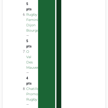
5
pts
Rugby
Feminin
Dijon
Bourgogne
—
5
pts
O
Val
Des
Mauves
—
4
pts
Chatillon
Promotion
Rugby
—