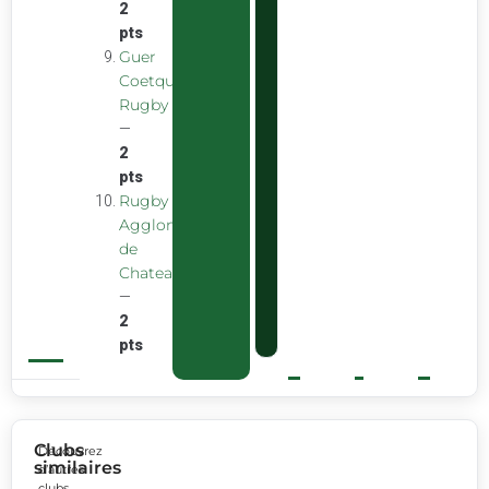
2
pts
Guer
Coetquidan
Rugby
—
2
pts
Rugby
Agglomeration
de
Chateaubourg
—
2
pts
Clubs
Découvrez
similaires
d’autres
clubs