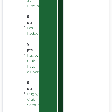
St
Firmin
—
5
pts
Les
Redoubstables
—
5
pts
Rugby
Club
Pays
d’Elven
—
5
pts
Rugby
Club
Semurois
—