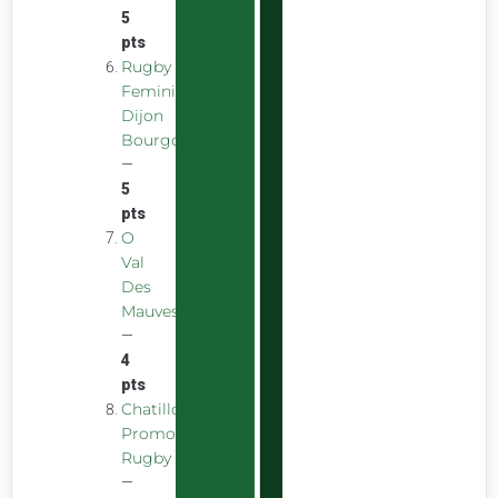
5
pts
Rugby
Feminin
Dijon
Bourgogne
—
5
pts
O
Val
Des
Mauves
—
4
pts
Chatillon
Promotion
Rugby
—