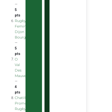
—
5
pts
Rugby
Feminin
Dijon
Bourgogne
—
5
pts
O
Val
Des
Mauves
—
4
pts
Chatillon
Promotion
Rugby