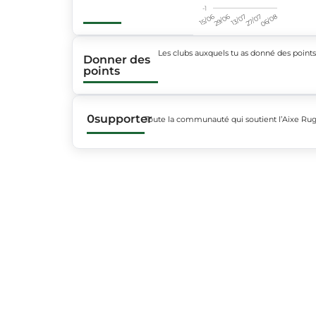
-1
15/06
29/06
13/07
27/07
06/08
Les clubs auxquels tu as donné des point
Donner des
points
0
supporter
Toute la communauté qui soutient l’Aixe Ru