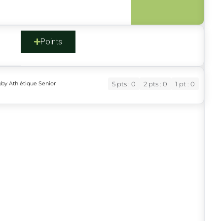
s
Points
gby Athlétique Senior
5 pts : 0
2 pts : 0
1 pt : 0