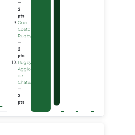
—
2
pts
Guer
Coetquidan
Rugby
—
2
pts
Rugby
Agglomeration
de
Chateaubourg
—
2
pts