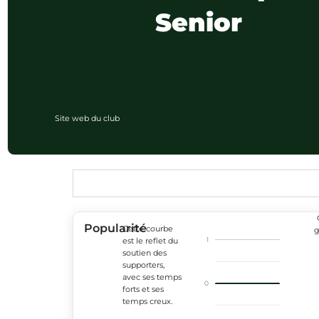
Senior
Site web du club
Popularité
Cette courbe
g
1
est le reflet du
soutien des
supporters,
avec ses temps
0
forts et ses
temps creux.