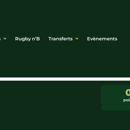
s
Rugby n’B
Transferts
Evènements
poi