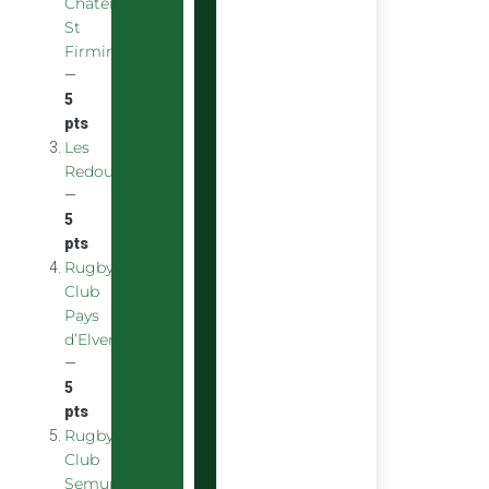
Chatenoy
St
Firmin
—
5
pts
Les
Redoubstables
—
5
pts
Rugby
Club
Pays
d’Elven
—
5
pts
Rugby
Club
Semurois