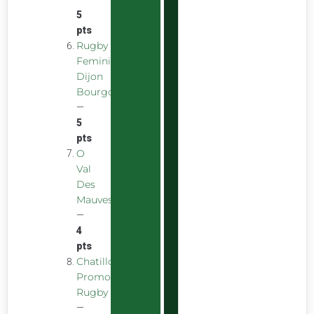
5
pts
Rugby
Feminin
Dijon
Bourgogne
—
5
pts
O
Val
Des
Mauves
—
4
pts
Chatillon
Promotion
Rugby
—