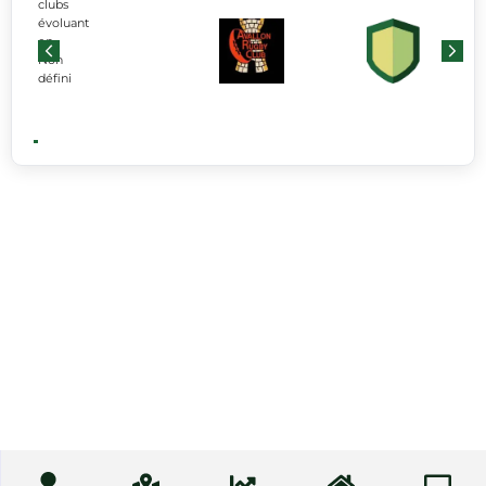
clubs
évoluant
en
Non
défini