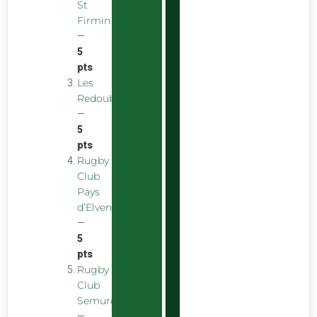
St
Firmin
—
5
pts
Les
Redoubstables
—
5
pts
Rugby
Club
Pays
d’Elven
—
5
pts
Rugby
Club
Semurois
—