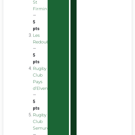
St
Firmin
—
5
pts
Les
Redoubstables
—
5
pts
Rugby
Club
Pays
d’Elven
—
5
pts
Rugby
Club
Semurois
—