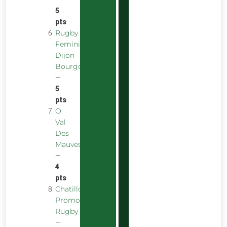
5
pts
Rugby
Feminin
Dijon
Bourgogne
—
5
pts
O
Val
Des
Mauves
—
4
pts
Chatillon
Promotion
Rugby
—