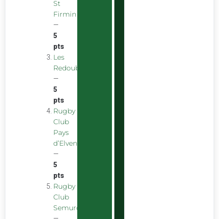
St
Firmin
—
5
pts
Les
Redoubstables
—
5
pts
Rugby
Club
Pays
d’Elven
—
5
pts
Rugby
Club
Semurois
—