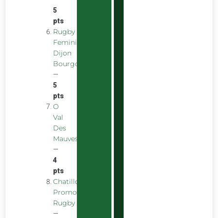
5
pts
Rugby
Feminin
Dijon
Bourgogne
—
5
pts
O
Val
Des
Mauves
—
4
pts
Chatillon
Promotion
Rugby
—