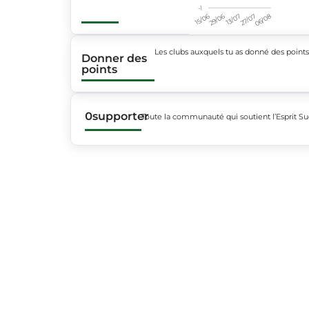
-1
15/06
29/06
13/07
27/07
06/08
Les clubs auxquels tu as donné des point
Donner des
points
0
supporter
Toute la communauté qui soutient l’Esprit S