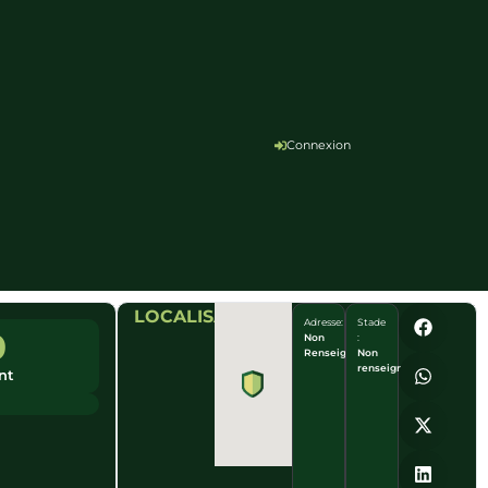
Connexion
LOCALISATION
Adresse:
Stade
0
Non
:
Renseigné
Non
renseigné
nt