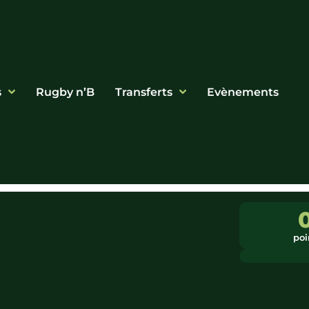
s
Rugby n’B
Transferts
Evènements
poi