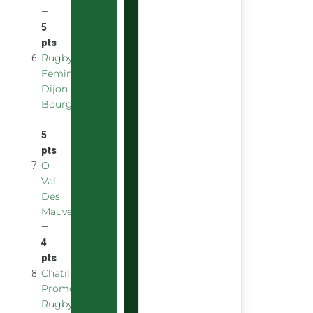
—
5
pts
Rugby
Feminin
Dijon
Bourgogne
—
5
pts
O
Val
Des
Mauves
—
4
pts
Chatillon
Promotion
Rugby