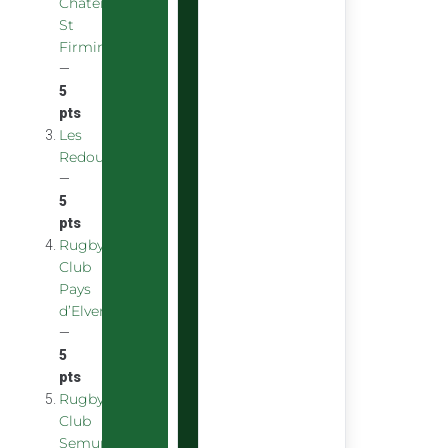
Chatenoy
St
Firmin
—
5
pts
Les
Redoubstables
—
5
pts
Rugby
Club
Pays
d’Elven
—
5
pts
Rugby
Club
Semurois