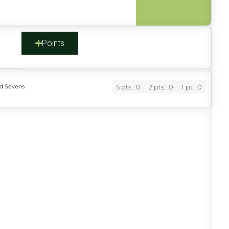
s
Points
ud Sevens
5 pts : 0
2 pts : 0
1 pt : 0