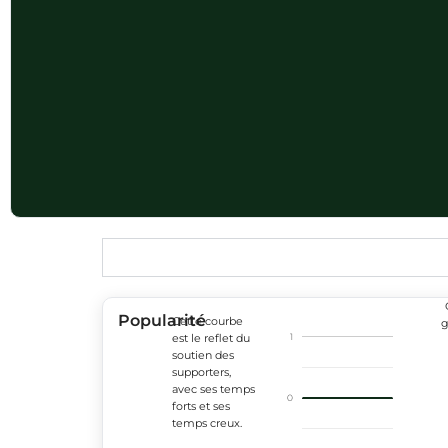
Popularité
Cette courbe
g
1
est le reflet du
soutien des
supporters,
avec ses temps
0
forts et ses
temps creux.