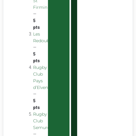
St
Firmin
—
5
pts
Les
Redoubstables
—
5
pts
Rugby
Club
Pays
d’Elven
—
5
pts
Rugby
Club
Semurois
—