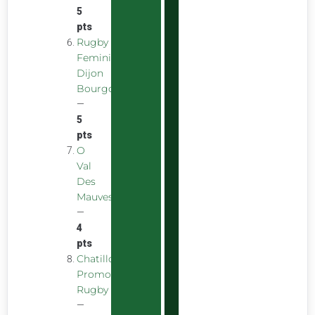
5
pts
Rugby
Feminin
Dijon
Bourgogne
—
5
pts
O
Val
Des
Mauves
—
4
pts
Chatillon
Promotion
Rugby
—