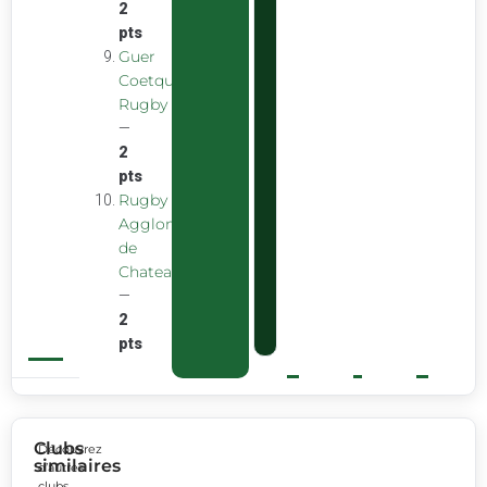
2
pts
Guer
Coetquidan
Rugby
—
2
pts
Rugby
Agglomeration
de
Chateaubourg
—
2
pts
Clubs
Découvrez
similaires
d’autres
clubs