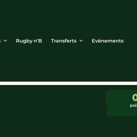
s
Rugby n’B
Transferts
Evènements
poi