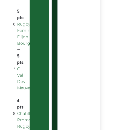
—
5
pts
Rugby
Feminin
Dijon
Bourgogne
—
5
pts
O
Val
Des
Mauves
—
4
pts
Chatillon
Promotion
Rugby