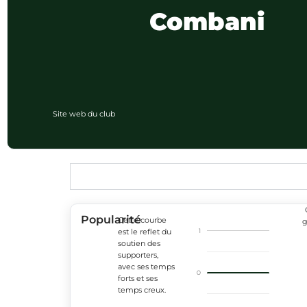
Combani
Site web du club
Popularité
Cette courbe
g
1
est le reflet du
soutien des
supporters,
avec ses temps
0
forts et ses
temps creux.