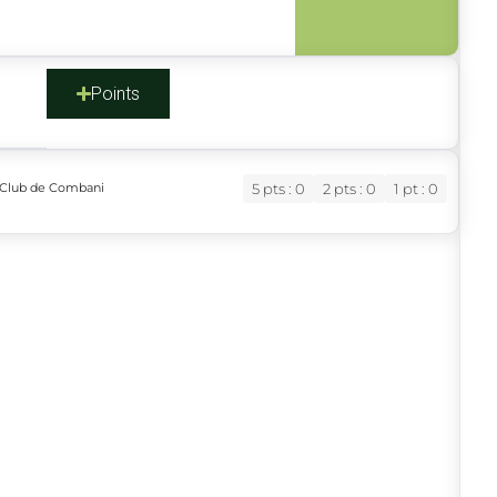
s
Points
 Club de Combani
5 pts : 0
2 pts : 0
1 pt : 0