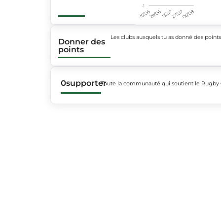
-1
15/06
29/06
13/07
27/07
06/08
Les clubs auxquels tu as donné des point
Donner des
points
0
supporter
Toute la communauté qui soutient le Rugby