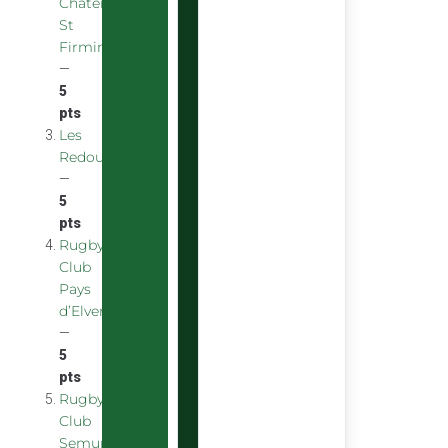
Chatenoy
St
Firmin
—
5
pts
Les
Redoubstables
—
5
pts
Rugby
Club
Pays
d’Elven
—
5
pts
Rugby
Club
Semurois