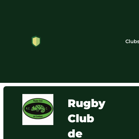
Club
Rugby
Club
de