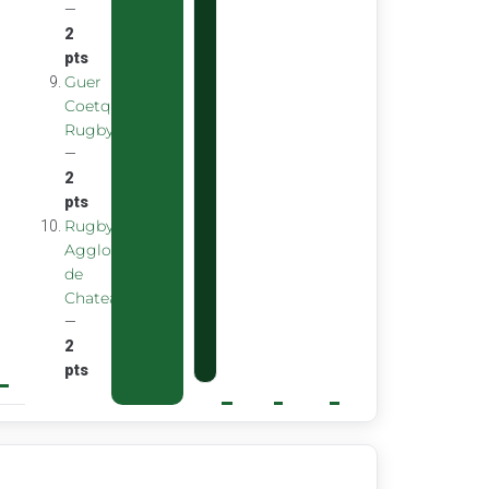
—
2
pts
Guer
Coetquidan
Rugby
—
2
pts
Rugby
Agglomeration
de
Chateaubourg
—
2
pts