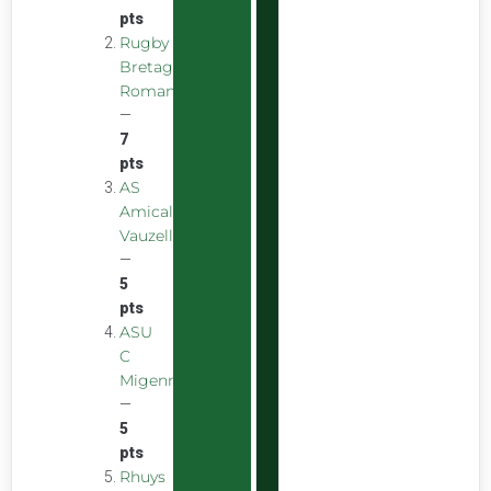
pts
Rugby
Bretagne
Romantique
—
7
pts
AS
Amicale
Vauzelles
—
5
pts
ASU
C
Migennes
—
5
pts
Rhuys